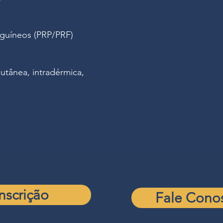
guíneos (PRP/PRF)
utânea, intradérmica,
Inscrição
Fale Cono