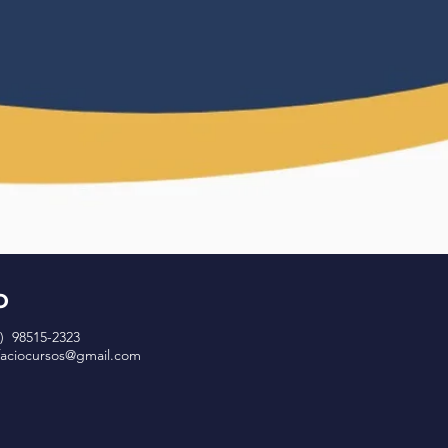
O
) 98515-2323
faciocursos@gmail.com