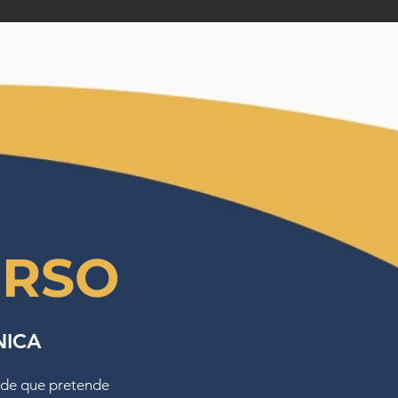
URSO
NICA
úde que pretende