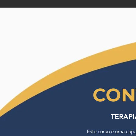
CON
TERAPI
Este curso é uma cap