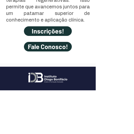
terapias regenerativas. Isso
permite que avancemos juntos para
um patamar superior de
conhecimento e aplicação clínica.
Inscrições!
Fale Conosco!
CONTATO
WhatsApp: (91)
98515-2323
Email:
diobonifaciocursos@gmail.com